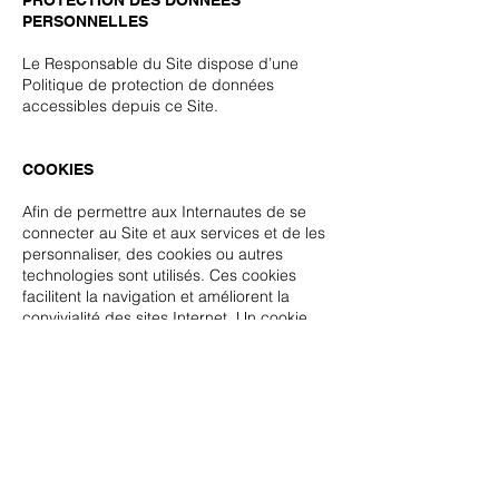
PERSONNELLES
Le Responsable du Site dispose d’une
Politique de protection de données
accessibles depuis ce Site.
COOKIES
Afin de permettre aux Internautes de se
connecter au Site et aux services et de les
personnaliser, des cookies ou autres
technologies sont utilisés. Ces cookies
facilitent la navigation et améliorent la
convivialité des sites Internet. Un cookie
enregistre des informations relatives à la
navigation sur le Site (les pages
consultées, la date et l’heure de la
consultation, etc…). Ils peuvent notamment
être utilisés pour le suivi des statistiques
d’audience, pour permettre de garder la
session active en cas de nécessité de se
connecter à un compte, de partager des